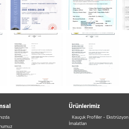
msal
Ürünlerimiz
mızda
Kauçuk Profiller - Ekstrüzyon
İmalatları
numuz