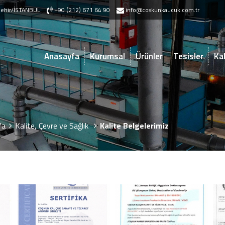
akşehir/İSTANBUL
+90 (212) 671 64 90
info@coskunkaucuk.com.tr
Anasayfa
Kurumsal
Ürünler
Tesisler
Kal
fa
Kalite, Çevre ve Sağlık
Kalite Belgelerimiz