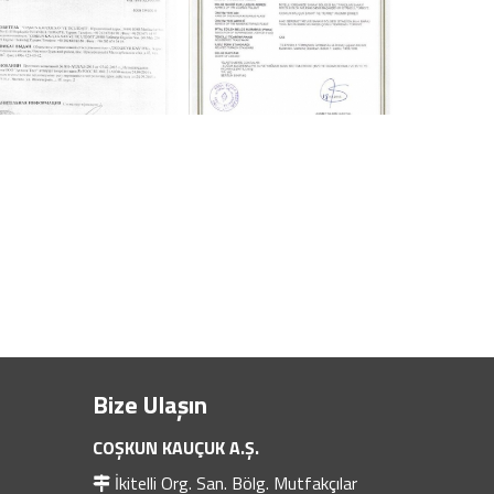
Bize Ulaşın
COŞKUN KAUÇUK A.Ş.
İkitelli Org. San. Bölg. Mutfakçılar